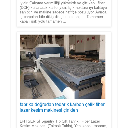
iyidir. Çalışma verimliliği yüksektir ve çift kaplı fiber
(DCF) kullanarak kalite iyidir. Işık noktası iyi kaliteye
sahiptir. Ve makine sadece hafifçe bozuluyor. Ayrıca,
iş parçaları bile dikiş dikişlerine sahiptir. Tamamen
kapalı ışık yolu tamamen ...
fabrika doğrudan tedarik karbon çelik fiber
lazer kesim makinesi çin'den
LFH SERİSİ Sgantry Tip Çift Tahrikli Fiber Lazer
Kesim Makinası (Takaslı Tabla), Yeni kapalı tasarım,