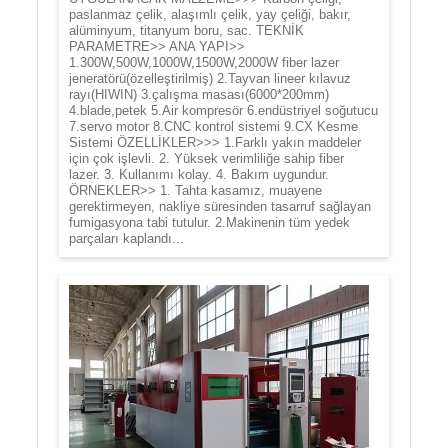
paslanmaz çelik, alaşımlı çelik, yay çeliği, bakır,
alüminyum, titanyum boru, sac. TEKNİK
PARAMETRE>> ANA YAPI>>
1.300W,500W,1000W,1500W,2000W fiber lazer
jeneratörü(özelleştirilmiş) 2.Tayvan lineer kılavuz
rayı(HIWIN) 3.çalışma masası(6000*200mm)
4.blade,petek 5.Air kompresör 6.endüstriyel soğutucu
7.servo motor 8.CNC kontrol sistemi 9.CX Kesme
Sistemi ÖZELLİKLER>>> 1.Farklı yakın maddeler
için çok işlevli. 2. Yüksek verimliliğe sahip fiber
lazer. 3. Kullanımı kolay. 4. Bakım uygundur.
ÖRNEKLER>> 1. Tahta kasamız, muayene
gerektirmeyen, nakliye süresinden tasarruf sağlayan
fumigasyona tabi tutulur. 2.Makinenin tüm yedek
parçaları kaplandı...