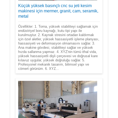
Küçük yüksek basınçlı cnc su jeti kesim
makinesi için mermer, granit, cam, seramik,
metal
Özellikler: 1. Torna, yüksek stabiliteyi sağlamak için
endüstriyel boru kaynağı, kutu tipi yapı ile
kurulmuştur. 2. Kaynak stresini ortadan kaldırmak
için özel aletler, yüksek hassasiyetli işleme planyası,
hassasiyeti ve deformasyon olmamasını sağlar. 3.
Ana makine gövdesi, stabiliteyi sağlar ve yüksek
hızda sallanma yapmaz. 4. XYZ'nin tümü ithal vida,
yüksek hassasiyetli dişli çerçevesi ve doğrusal kare
kılavuz uygular, yüksek doğruluğu sağlar. 5.
Profesyonel mekanik tasarım, bilimsel yapı ve
cömert görünüm. 6. XYZ...