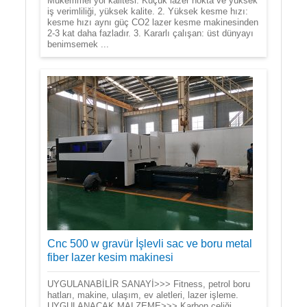
Mükemmel yol kalitesi: Küçük lazer nokta ve yüksek
iş verimliliği, yüksek kalite. 2. Yüksek kesme hızı:
kesme hızı aynı güç CO2 lazer kesme makinesinden
2-3 kat daha fazladır. 3. Kararlı çalışan: üst dünyayı
benimsemek ...
Cnc 500 w gravür İşlevli sac ve boru metal
fiber lazer kesim makinesi
UYGULANABİLİR SANAYİ>>> Fitness, petrol boru
hatları, makine, ulaşım, ev aletleri, lazer işleme.
UYGULANACAK MALZEME>>> Karbon çeliği,