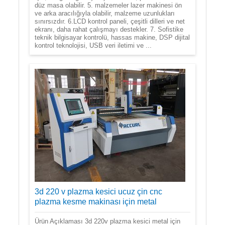
düz masa olabilir. 5. malzemeler lazer makinesi ön
ve arka aracılığıyla olabilir, malzeme uzunlukları
sınırsızdır. 6.LCD kontrol paneli, çeşitli dilleri ve net
ekranı, daha rahat çalışmayı destekler. 7. Sofistike
teknik bilgisayar kontrolü, hassas makine, DSP dijital
kontrol teknolojisi, USB veri iletimi ve ...
3d 220 v plazma kesici ucuz çin cnc
plazma kesme makinası için metal
Ürün Açıklaması 3d 220v plazma kesici metal için