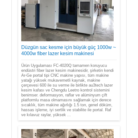
Düzgün sac kesme için büyük güç 1000w ~
4000w fiber lazer kesim makinesi
Ürün Uygulaması FC-4020Q tamamen koruyucu
endüstri fiber lazer kesim makinesidir, şirketin kendi
Ar-Ge portal tipi CNC makine yapısı, tüm makine
yatağı yüksek mukavemetli kaynak, makine
çerçevesi 600 ile su verme ile birlikte au3tech lazer
kesim kafası ve Chengdu Leetro kontrol sistemini
benimser. deformasyon, raflar ve alüminyum çift
platformlu masa olmamasını sağlamak için derece
sıcaklık, tüm makine ağırlığı 1.5 ton, genel döküm,
hassas işleme, iyi sertlik ve stabilite ile portal. Raf
ve kılavuz raylar, yüksek ...