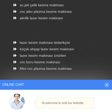
su jeti çelik kesme makinası
cnc alev plazma kesme makinası
akrilik lazer kesim makinası
lazer kesim makinası tedarikçisi
küçük ahşap lazer kesim makinası
lazer kesim makinası ürünleri
cnc boru kesme makinası
Mini cnc plazma kesme makinası
ONLINE CHAT
Arabic
Dutch
English
French
Hi,welcome to visit our website.
German
Italian
Japanese
Persian