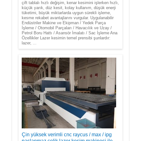
çift tablalı hızlı değişim, kenar kesimini işlerken hızlı,
küçük yarık, düz kesit, kolay kullanım, düşük enerji
tüketimi, büyük miktarlarda uygun sürekli işleme,
kesme rekabet avantajlarını vurgular. Uygulanabilir
Endüstriler Makine ve Ekipman / Yedek Parça
İşleme / Otomobil Parçaları / Havacılık ve Uzay /
Petrol Boru Hattı / Asansör İmalatı / Sac İşleme Ana
Özellikler Lazer kesimin temel prensibi şunlardır:
lazer, ...
Çin yüksek verimli cnc raycus / max / ipg
paslanmaz çelik lazer kesim makinesi ile