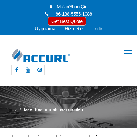
Ma'anShan Çin
+86-188-5555-1088
Get Best Quote
Uygulama
Hizmetler
Indir
Facebook
Youtube
pinterest
Ev
lazer kesim makinası ürünleri