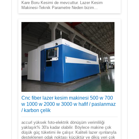
Kare Boru Kesimi de mevcuttur. Lazer Kesim
Makinesi-Teknik Parametre Neden bizim...
Cnc fiber lazer kesim makinesi 500 w 700
w 1000 w 2000 w 3000 w hafif / paslanmaz
/ karbon çelik
accurl yüksek foto-elektrik dönüşüm verimliliği
yaklaşık% 30'a kadar olabilir. Böylece makine çok
düşük güç tüketimi ile çalışır. Kaliteli lazer ışınlarıyla
desteklenen odak noktası küçüktür ve dikiş yeri çok