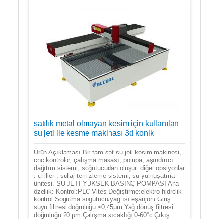
satılık metal olmayan kesim için kullanılan
su jeti ile kesme makinası 3d konik
Ürün Açıklaması Bir tam set su jeti kesim makinesi,
cnc kontrolör, çalışma masası, pompa, aşındırıcı
dağıtım sistemi, soğutucudan oluşur. diğer opsiyonlar
: chiller , sullaj temizleme sistemi, su yumuşatma
ünitesi. SU JETİ YÜKSEK BASINÇ POMPASI Ana
özellik: Kontrol:PLC Vites Değiştirme:elektro-hidrolik
kontrol Soğutma:soğutucu/yağ ısı eşanjörü Giriş
suyu filtresi doğruluğu:≤0,45μm Yağ dönüş filtresi
doğruluğu:20 μm Çalışma sıcaklığı:0-60°c Çıkış: