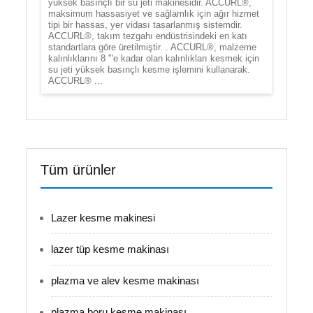
yüksek basınçlı bir su jeti makinesidir. ACCURL®,
maksimum hassasiyet ve sağlamlık için ağır hizmet
tipi bir hassas, yer vidası tasarlanmış sistemdir.
ACCURL®, takım tezgahı endüstrisindeki en katı
standartlara göre üretilmiştir. . ACCURL®, malzeme
kalınlıklarını 8 "'e kadar olan kalınlıkları kesmek için
su jeti yüksek basınçlı kesme işlemini kullanarak.
ACCURL® ...
Tüm ürünler
Lazer kesme makinesi
lazer tüp kesme makinası
plazma ve alev kesme makinası
plazma boru kesme makinası