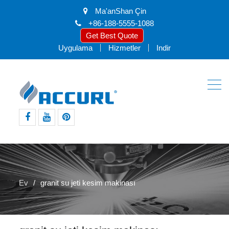
Ma'anShan Çin
+86-188-5555-1088
Get Best Quote
Uygulama
Hizmetler
Indir
Facebook
Youtube
pinterest
Ev
granit su jeti kesim makinası