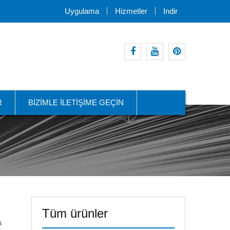
Uygulama
Hizmetler
Indir
Facebook
Youtube
pinterest
R
BIZIMLE ILETIŞIME GEÇIN
Tüm ürünler
a