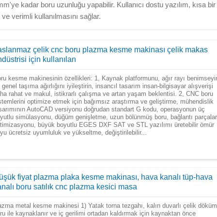
'ye kadar boru uzunluğu yapabilir. Kullanıcı dostu yazılım, kısa bir
ve verimli kullanılmasını sağlar.
aslanmaz çelik cnc boru plazma kesme makinası çelik makas
düstrisi için kullanılan
ru kesme makinesinin özellikleri: 1, Kaynak platformunu, ağır rayı benimseyi
 genel taşıma ağırlığını iyileştirin, insancıl tasarım insan-bilgisayar alışverişi
ha rahat ve makul, istikrarlı çalışma ve artan yaşam beklentisi. 2, CNC boru
stemlerini optimize etmek için bağımsız araştırma ve geliştirme, mühendislik
sarımının AutoCAD versiyonu doğrudan standart G kodu, operasyonun üç
yutlu simülasyonu, düğüm genişletme, uzun bölünmüş boru, bağlantı parçalar
timizasyonu, büyük boyutlu EGES DXF SAT ve STL yazılımı üretebilir ömür
yu ücretsiz uyumluluk ve yükseltme, değiştirilebilir...
üşük fiyat plazma plaka kesme makinası, hava kanalı tüp-hava
analı boru satılık cnc plazma kesici masa
azma metal kesme makinesi 1) Yatak torna tezgahı, kalın duvarlı çelik döküm
ru ile kaynaklanır ve iç gerilimi ortadan kaldırmak için kaynaktan önce