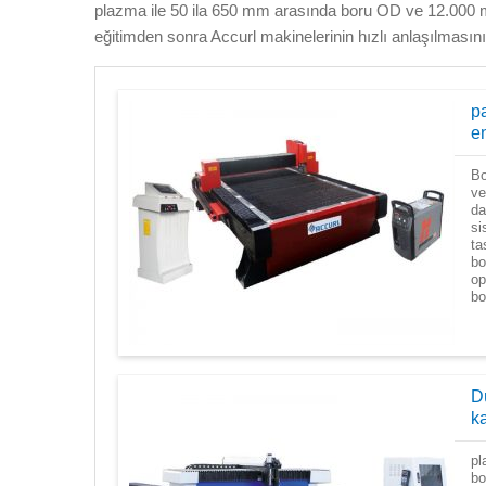
plazma ile 50 ila 650 mm arasında boru OD ve 12.000 mm
eğitimden sonra Accurl makinelerinin hızlı anlaşılmasını 
p
en
Bo
ve
da
si
ta
bo
op
bo
D
k
pl
bo