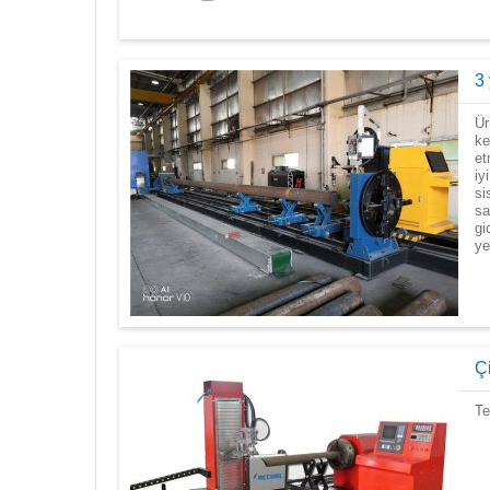
3 
Ür
ke
et
iy
si
sa
gi
ye
Ç
Te