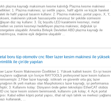
rklı plazma kaynağı maksimum kesme kalınlığı Plazma kesme makinesi
ellikleri: 1. Plazma makinesi, iyi sertlik yapısı, hafif ağırlık ve küçük hareket
aleti ile hafif yapısal tasarım kullanır. 2. Plazma makinesi, portal yapısı, X, Y,
ekseni, makinenin yüksek hassasiyetle sorunsuz bir şekilde sürmesini
ğlayan düz ray kullanır. 3. Üç boyutlu LED karakterini kesmeyi, metal
nelleri ve zemini kesmeyi hedefleyen plazma makinesi, doğruluk iyi
stergelere ulaşabilir. Amerika Birleşik Devletleri ABD plazma kaynağı ile
natılmışsa, makine eşik değerine ulaşabilir ...
etal boru tüp otomotiv cnc fiber lazer kesim makinesi ile yüksek
rimlilik ile çin'de yapılan
ber Lazer Kesim Makinesinin Özellikleri 1. Yüksek kaliteli kesim: En iyi kesi
nuçlarını sağlamak için İsviçre RAYTOOLS profesyonel lazer kesim kafasını
nimsemiştir. 2.Fiber lazer kaynağı: istikrarlı ve güvenilir orta güç lazer
ynağının ilk yerli markası olan Maxphotonics lazer kaynağı, iyi performansa
hiptir; 3. Kullanımı kolay: Dünyanın önde gelen teknolojisi EtherCAT otobüs
D cnc lazer kesim sistemi benimsendi, kullanımı çok kolay; 4. Açık portal
pısı: Kabul edilen köprü portal yapısı, ithal raf raylı tahrik ve merkezi yağlam
hazı kullanarak, ...