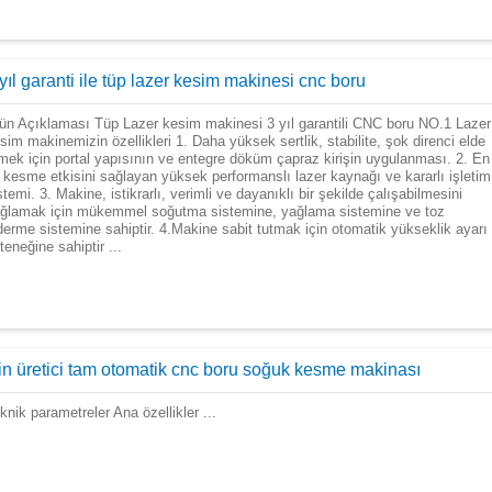
yıl garanti ile tüp lazer kesim makinesi cnc boru
ün Açıklaması Tüp Lazer kesim makinesi 3 yıl garantili CNC boru NO.1 Lazer
sim makinemizin özellikleri 1. Daha yüksek sertlik, stabilite, şok direnci elde
mek için portal yapısının ve entegre döküm çapraz kirişin uygulanması. 2. En
i kesme etkisini sağlayan yüksek performanslı lazer kaynağı ve kararlı işletim
stemi. 3. Makine, istikrarlı, verimli ve dayanıklı bir şekilde çalışabilmesini
ğlamak için mükemmel soğutma sistemine, yağlama sistemine ve toz
derme sistemine sahiptir. 4.Makine sabit tutmak için otomatik yükseklik ayarı
teneğine sahiptir ...
in üretici tam otomatik cnc boru soğuk kesme makinası
knik parametreler Ana özellikler ...