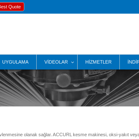
Best Quote
UYGULAMA
VIDEOLAR
HIZMETLER
INDI
evlenmesine olanak sağlar. ACCURL kesme makinesi, oksi-yakıt vey