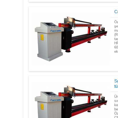
C
Öz
şe
m
(R
ta
HP
60
ek
S
t
Ür
sı
ke
be
Öz
CN