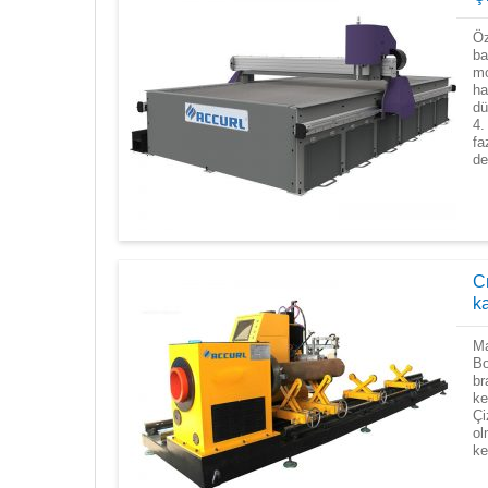
Öz
ba
mo
ha
dü
4.
fa
de
Cn
ka
Ma
Bo
br
ke
Çi
ol
ke