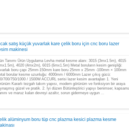
cak satış küçük yuvarlak kare çelik boru için cnc boru lazer
esim makinesi
ün Tanımı Ürün Uygulama Levha metal kesme alanı: 3015 (3mx1.5m), 4015
mx1.5m), 4020 (4mx2m), 6015 (6mx1.5m) Metal boruların kesim genişliği:
varlak boru çapı 25mm-150mm kare boru 25mm x 25mm -100mm × 100mm
tal borular kesme uzunluğu: 4000mm / 6000mm Lazer çıkış gücü:
0/700/750/1000 / 1500W ACCURL serisi lazer kesim avantajları 1. Yeni
rünüm Kararlı tezgah takım yapısı, modern görünüm ve fonksiyon bir araya
ynaşmış güzel ve pratik. 2. İyi düzen Bütünleştirici yapıyı benimser, kapsam
anını ve maruz kalan devreyi azaltır, sorun gidermeye uygun ...
elik alüminyum boru tüp cnc plazma kesici plazma kesme
akinası