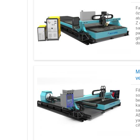
Fa
öz
at
Z 
sa
pa
gö
do
M
ve
Fi
so
be
ka
sa
AB
ya
ci