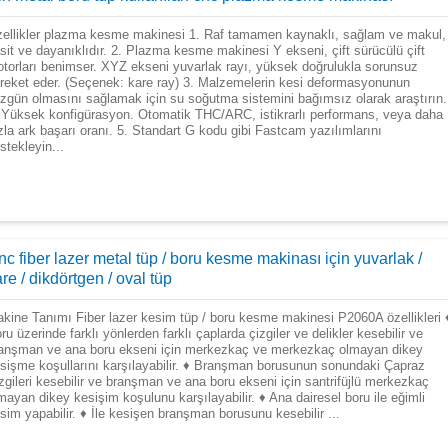
ellikler plazma kesme makinesi 1. Raf tamamen kaynaklı, sağlam ve makul,
sit ve dayanıklıdır. 2. Plazma kesme makinesi Y ekseni, çift sürücülü çift
torları benimser. XYZ ekseni yuvarlak rayı, yüksek doğrulukla sorunsuz
reket eder. (Seçenek: kare ray) 3. Malzemelerin kesi deformasyonunun
zgün olmasını sağlamak için su soğutma sistemini bağımsız olarak araştırın.
 Yüksek konfigürasyon. Otomatik THC/ARC, istikrarlı performans, veya daha
zla ark başarı oranı. 5. Standart G kodu gibi Fastcam yazılımlarını
stekleyin...
c fiber lazer metal tüp / boru kesme makinası için yuvarlak /
re / dikdörtgen / oval tüp
kine Tanımı Fiber lazer kesim tüp / boru kesme makinesi P2060A özellikleri 
ru üzerinde farklı yönlerden farklı çaplarda çizgiler ve delikler kesebilir ve
anşman ve ana boru ekseni için merkezkaç ve merkezkaç olmayan dikey
sişme koşullarını karşılayabilir. ♦ Branşman borusunun sonundaki Çapraz
zgileri kesebilir ve branşman ve ana boru ekseni için santrifüjlü merkezkaç
mayan dikey kesişim koşulunu karşılayabilir. ♦ Ana dairesel boru ile eğimli
sim yapabilir. ♦ İle kesişen branşman borusunu kesebilir ...