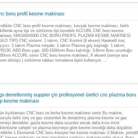
nc boru profil kesme makinası
ellikler CNC boru profil kesme makinası: kavşak kesme makinası, farklı
killerde ayna tipi ve sürtünme tipi kesebilir ACCURL CNC boru kesme
akinası XMG600/6000 CNC BORU PROFİL PLAZMA KESME MAKİNESİ
ULO TİPİ) CNC sistemi: 1 takım, CNC Kontrol (6 eksen) Hareketli torç
şıyıcı: 1 takım Plazma meşale: 1 takım Plazma güç kaynağı: 1 takım,
R130, ABD Boru çapı: 600-1500mm Boru kalınlığı: 3-8mm Boru uzunluğu:
00mm ACCURL serisi CNC boru kesme makinesi, X ekseni (seviye ana
sen dönüşü ) sürtünme tablası tornalama tipini kullanıyor, ...
gs denetlenmiş suppier çin profesyonel üretici cnc plazma boru
üp kesme makinası
ün Açıklaması CNC boru ve levha kesme makinesi serisi Bu makine,
rasıyla farklı torç ve gaz sistemleri ile donatılmış plazma kesme ve gaz
smeyi destekler. gazla kesme daha ucuzdur ancak daha kısa ömür
klentisine sahiptir ve plazma kesmeye göre kesme önceliği daha düşüktür.
ellikler 1.Ekonomik CNC boru kesişen hat kesme makinası 2.Makine, portati
C kesme makinası ve boru tornalama yardımcı makinasından oluşur. Boru