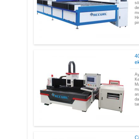
sö
de
mo
Hi
pi
40
e
Ay
Ke
Ma
ma
ar
da
ta
Ç