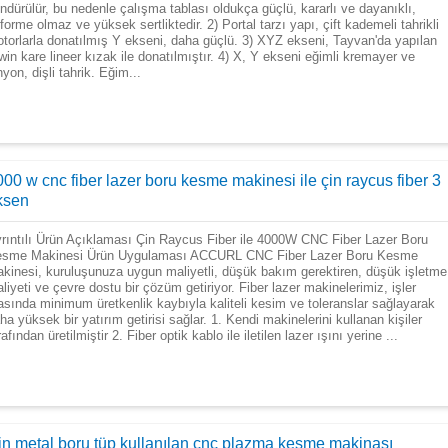
ndürülür, bu nedenle çalışma tablası oldukça güçlü, kararlı ve dayanıklı,
forme olmaz ve yüksek sertliktedir. 2) Portal tarzı yapı, çift kademeli tahrikli
torlarla donatılmış Y ekseni, daha güçlü. 3) XYZ ekseni, Tayvan'da yapılan
win kare lineer kızak ile donatılmıştır. 4) X, Y ekseni eğimli kremayer ve
nyon, dişli tahrik. Eğim...
00 w cnc fiber lazer boru kesme makinesi ile çin raycus fiber 3
ksen
rıntılı Ürün Açıklaması Çin Raycus Fiber ile 4000W CNC Fiber Lazer Boru
sme Makinesi Ürün Uygulaması ACCURL CNC Fiber Lazer Boru Kesme
kinesi, kuruluşunuza uygun maliyetli, düşük bakım gerektiren, düşük işletme
liyeti ve çevre dostu bir çözüm getiriyor. Fiber lazer makinelerimiz, işler
asında minimum üretkenlik kaybıyla kaliteli kesim ve toleranslar sağlayarak
ha yüksek bir yatırım getirisi sağlar. 1. Kendi makinelerini kullanan kişiler
rafından üretilmiştir 2. Fiber optik kablo ile iletilen lazer ışını yerine ...
in metal boru tüp kullanılan cnc plazma kesme makinası