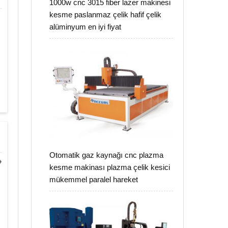
1000w cnc 3015 fiber lazer makinesi
kesme paslanmaz çelik hafif çelik
alüminyum en iyi fiyat
Otomatik gaz kaynağı cnc plazma
♦
kesme makinası plazma çelik kesici
mükemmel paralel hareket