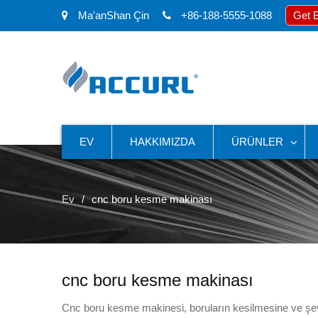
Ma'anShan Çin
+86-188-5555-1088
Get 
EV
HAKKIMIZDA
ÜRÜNLER
Ev
cnc boru kesme makinası
cnc boru kesme makinası
Cnc boru kesme makinesi, boruların kesilmesine ve ş