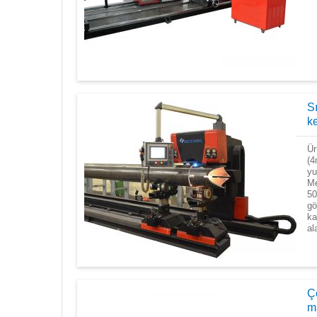
Sı
k
Ür
(4
yu
Me
50
gö
ka
al
Ç
m