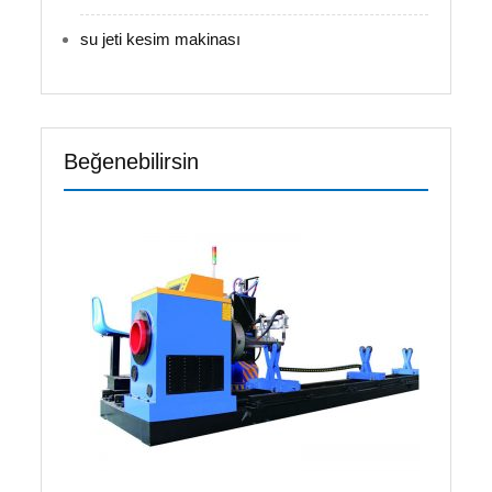
su jeti kesim makinası
Beğenebilirsin