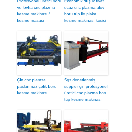
Profesyonel üretici boru
Ekonomik düşük fiyat
ve levha cnc plazma
ucuz cnc plazma alev
kesme makinası /
boru tüp ile plaka
kesme masası
kesme makinası kesici
Çin cnc plamsa
Sgs denetlenmiş
paslanmaz çelik boru
suppier çin profesyonel
kesme makinası
üretici cnc plazma boru
tüp kesme makinası