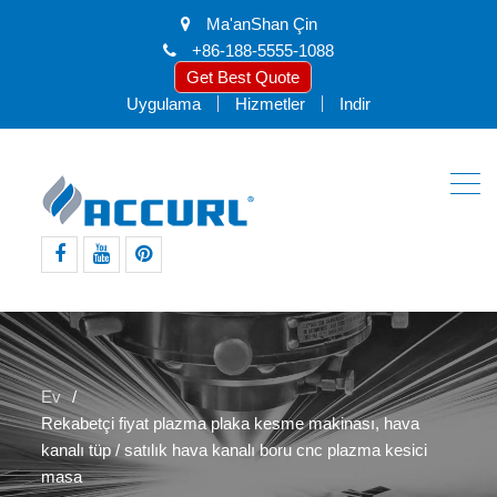
Ma'anShan Çin
+86-188-5555-1088
Get Best Quote
Uygulama
Hizmetler
Indir
Facebook
Youtube
pinterest
Ev
Rekabetçi fiyat plazma plaka kesme makinası, hava
kanalı tüp / satılık hava kanalı boru cnc plazma kesici
masa